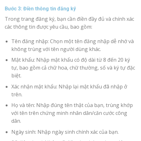
Bước 3: Điền thông tin đăng ký
Trong trang đăng ký, bạn cần điền đầy đủ và chính xác
các thông tin được yêu cầu, bao gồm:
Tên đăng nhập: Chọn một tên đăng nhập dễ nhớ và
không trùng với tên người dùng khác.
Mật khẩu: Nhập mật khẩu có độ dài từ 8 đến 20 ký
tự, bao gồm cả chữ hoa, chữ thường, số và ký tự đặc
biệt.
Xác nhận mật khẩu: Nhập lại mật khẩu đã nhập ở
trên.
Họ và tên: Nhập đúng tên thật của bạn, trùng khớp
với tên trên chứng minh nhân dân/căn cước công
dân.
Ngày sinh: Nhập ngày sinh chính xác của bạn.