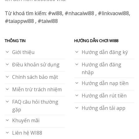
Từ khoá tìm kiếm: #wi88, #nhacaiwi88 , #linkvaowi88,
#taiappwi88 , #taiwi88
THÔNG TIN
HƯỚNG DẪN CHƠI WI88
Giới thiệu
Hướng dẫn đăng ký
Điều khoản sử dụng
Hướng dẫn đăng
nhập
Chính sách bảo mật
Hướng dẫn nạp tiền
Miễn trừ trách nhiệm
Hướng dẫn rút tiền
FAQ câu hỏi thường
Hướng dẫn tải app
gặp
Khuyến mãi
Liên hệ WI88