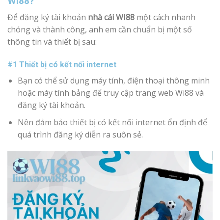
WI88?
Để đăng ký tài khoản
nhà cái WI88
một cách nhanh
chóng và thành công, anh em cần chuẩn bị một số
thông tin và thiết bị sau:
#1 Thiết bị có kết nối internet
Bạn có thể sử dụng máy tính, điện thoại thông minh
hoặc máy tính bảng để truy cập trang web Wi88 và
đăng ký tài khoản.
Nên đảm bảo thiết bị có kết nối internet ổn định để
quá trình đăng ký diễn ra suôn sẻ.