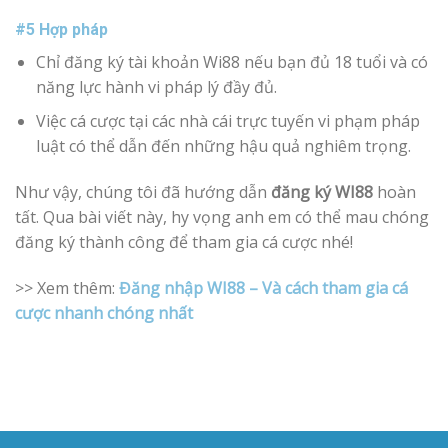
#5 Hợp pháp
Chỉ đăng ký tài khoản Wi88 nếu bạn đủ 18 tuổi và có
năng lực hành vi pháp lý đầy đủ.
Việc cá cược tại các nhà cái trực tuyến vi phạm pháp
luật có thể dẫn đến những hậu quả nghiêm trọng.
Như vậy, chúng tôi đã hướng dẫn
đăng ký WI88
hoàn
tất. Qua bài viết này, hy vọng anh em có thể mau chóng
đăng ký thành công để tham gia cá cược nhé!
>> Xem thêm:
Đăng nhập WI88 – Và cách tham gia cá
cược nhanh chóng nhất