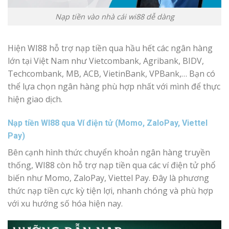
Nạp tiền vào nhà cái wi88 dễ dàng
Hiện WI88 hỗ trợ nạp tiền qua hầu hết các ngân hàng
lớn tại Việt Nam như Vietcombank, Agribank, BIDV,
Techcombank, MB, ACB, VietinBank, VPBank,… Bạn có
thể lựa chọn ngân hàng phù hợp nhất với mình để thực
hiện giao dịch.
Nạp tiền WI88 qua Ví điện tử (Momo, ZaloPay, Viettel
Pay)
Bên cạnh hình thức chuyển khoản ngân hàng truyền
thống, WI88 còn hỗ trợ nạp tiền qua các ví điện tử phổ
biến như Momo, ZaloPay, Viettel Pay. Đây là phương
thức nạp tiền cực kỳ tiện lợi, nhanh chóng và phù hợp
với xu hướng số hóa hiện nay.