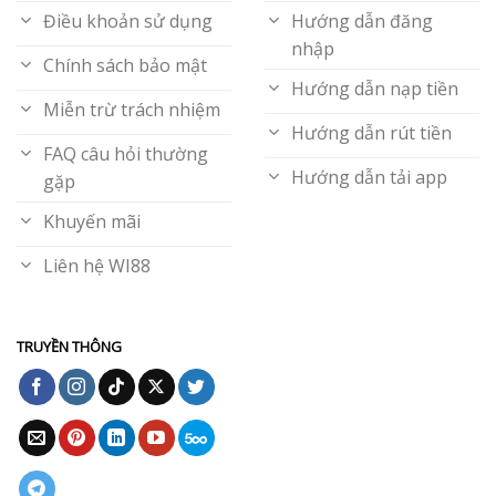
Điều khoản sử dụng
Hướng dẫn đăng
nhập
Chính sách bảo mật
Hướng dẫn nạp tiền
Miễn trừ trách nhiệm
Hướng dẫn rút tiền
FAQ câu hỏi thường
Hướng dẫn tải app
gặp
Khuyến mãi
Liên hệ WI88
TRUYỀN THÔNG