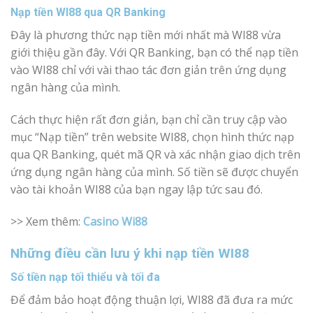
Nạp tiền WI88 qua QR Banking
Đây là phương thức nạp tiền mới nhất mà WI88 vừa
giới thiệu gần đây. Với QR Banking, bạn có thể nạp tiền
vào WI88 chỉ với vài thao tác đơn giản trên ứng dụng
ngân hàng của mình.
Cách thực hiện rất đơn giản, bạn chỉ cần truy cập vào
mục “Nạp tiền” trên website WI88, chọn hình thức nạp
qua QR Banking, quét mã QR và xác nhận giao dịch trên
ứng dụng ngân hàng của mình. Số tiền sẽ được chuyển
vào tài khoản WI88 của bạn ngay lập tức sau đó.
>> Xem thêm:
Casino Wi88
Những điều cần lưu ý khi nạp tiền WI88
Số tiền nạp tối thiểu và tối đa
Để đảm bảo hoạt động thuận lợi, WI88 đã đưa ra mức