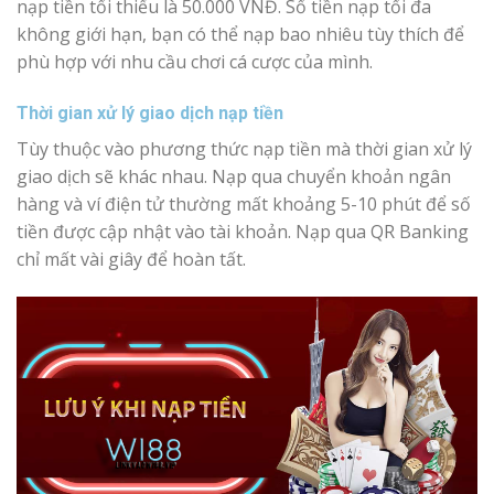
nạp tiền tối thiểu là 50.000 VNĐ. Số tiền nạp tối đa
không giới hạn, bạn có thể nạp bao nhiêu tùy thích để
phù hợp với nhu cầu chơi cá cược của mình.
Thời gian xử lý giao dịch nạp tiền
Tùy thuộc vào phương thức nạp tiền mà thời gian xử lý
giao dịch sẽ khác nhau. Nạp qua chuyển khoản ngân
hàng và ví điện tử thường mất khoảng 5-10 phút để số
tiền được cập nhật vào tài khoản. Nạp qua QR Banking
chỉ mất vài giây để hoàn tất.