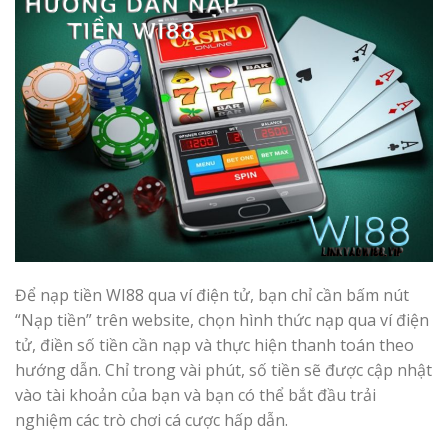
Để nạp tiền WI88 qua ví điện tử, bạn chỉ cần bấm nút
“Nạp tiền” trên website, chọn hình thức nạp qua ví điện
tử, điền số tiền cần nạp và thực hiện thanh toán theo
hướng dẫn. Chỉ trong vài phút, số tiền sẽ được cập nhật
vào tài khoản của bạn và bạn có thể bắt đầu trải
nghiệm các trò chơi cá cược hấp dẫn.