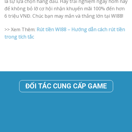
là sự lựa chọn hàng đầu. Hãy trải nghiệm ngay hôm nay
để không bỏ lỡ cơ hội nhận khuyến mãi 100% đến hơn
6 triệu VNĐ. Chúc bạn may mắn và thắng lớn tại WI88!
>> Xem Thêm:
Rút tiền WI88 – Hướng dẫn cách rút tiền
trong tích tắc
ĐỐI TÁC CUNG CẤP GAME