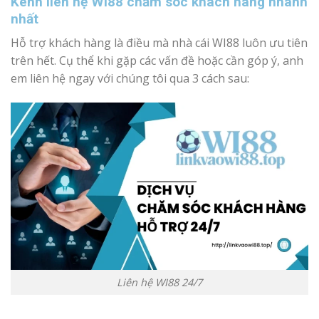
Kênh liên hệ WI88 chăm sóc khách hàng nhanh
nhất
Hỗ trợ khách hàng là điều mà nhà cái WI88 luôn ưu tiên
trên hết. Cụ thể khi gặp các vấn đề hoặc cần góp ý, anh
em liên hệ ngay với chúng tôi qua 3 cách sau:
Liên hệ WI88 24/7