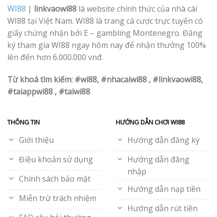
WI88
|
linkvaowi88
là website chính thức của nhà cái
WI88 tại Việt Nam. WI88 là trang cá cược trực tuyến có
giấy chứng nhận bởi E – gambling Montenegro. Đăng
ký tham gia WI88 ngay hôm nay để nhận thưởng 100%
lên đến hơn 6.000.000 vnđ.
Từ khoá tìm kiếm: #wi88, #nhacaiwi88 , #linkvaowi88,
#taiappwi88 , #taiwi88
THÔNG TIN
HƯỚNG DẪN CHƠI WI88
Giới thiệu
Hướng dẫn đăng ký
Điều khoản sử dụng
Hướng dẫn đăng
nhập
Chính sách bảo mật
Hướng dẫn nạp tiền
Miễn trừ trách nhiệm
Hướng dẫn rút tiền