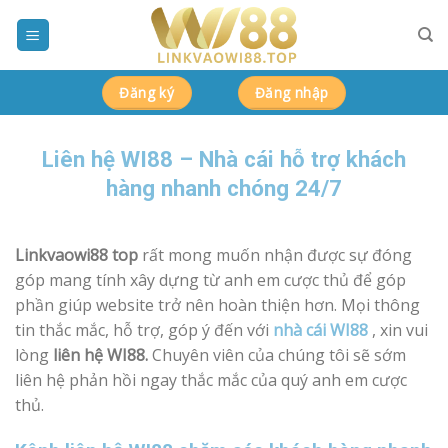
Chuyển
đến
nội
dung
Đăng ký
Đăng nhập
Liên hệ WI88 – Nhà cái hỗ trợ khách
hàng nhanh chóng 24/7
Linkvaowi88 top
rất mong muốn nhận được sự đóng
góp mang tính xây dựng từ anh em cược thủ để góp
phần giúp website trở nên hoàn thiện hơn. Mọi thông
tin thắc mắc, hỗ trợ, góp ý đến với
nhà cái WI88
, xin vui
lòng
liên hệ WI88.
Chuyên viên của chúng tôi sẽ sớm
liên hệ phản hồi ngay thắc mắc của quý anh em cược
thủ.