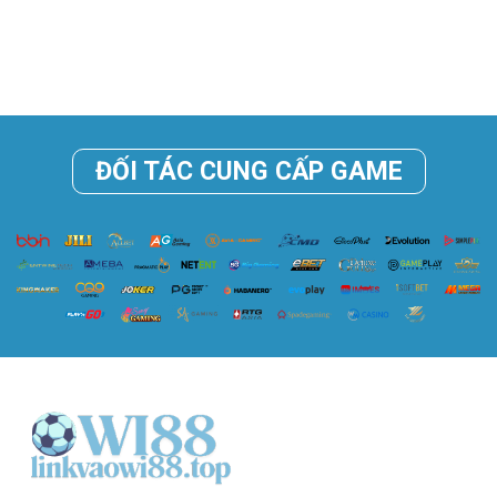
ĐỐI TÁC CUNG CẤP GAME