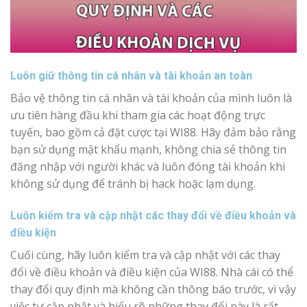
Luôn giữ thông tin cá nhân và tài khoản an toàn
Bảo vệ thông tin cá nhân và tài khoản của mình luôn là
ưu tiên hàng đầu khi tham gia các hoạt động trực
tuyến, bao gồm cả đặt cược tại WI88. Hãy đảm bảo rằng
bạn sử dụng mật khẩu mạnh, không chia sẻ thông tin
đăng nhập với người khác và luôn đóng tài khoản khi
không sử dụng để tránh bị hack hoặc lạm dụng.
Luôn kiểm tra và cập nhật các thay đổi về điều khoản và
điều kiện
Cuối cùng, hãy luôn kiểm tra và cập nhật với các thay
đổi về điều khoản và điều kiện của WI88. Nhà cái có thể
thay đổi quy định mà không cần thông báo trước, vì vậy
việc tự cập nhật và hiểu rõ những thay đổi này là rất