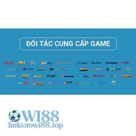
ĐỐI TÁC CUNG CẤP GAME