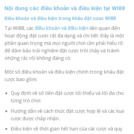
Nội dung các điều khoản và điều kiện tại WI88
Điều khoản và điều kiện trong khâu đặt cược WI88
Tại WI88, các
điều khoản và điều kiện
liên quan đến
hoạt động đặt cược rất đa dạng và chi tiết. Đây là một
phần quan trọng mà mọi người chơi cần phải hiểu rõ
để đảm bảo trải nghiệm đặt cược trôi chảy và tránh
những rắc rối không đáng có.
Một số điều khoản và điều kiện chính trong khâu đặt
cược bao gồm:
Quy định về số tiền đặt cược tối thiểu và tối đa cho
từng trò chơi.
Hướng dẫn về cách thức đặt cược hợp lệ và các loại
cược được chấp nhận.
Điều kiện về thời gian hết hạn của các cược và quy