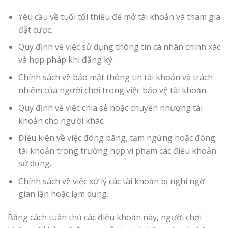
Yêu cầu về tuổi tối thiểu để mở tài khoản và tham gia
đặt cược.
Quy định về việc sử dụng thông tin cá nhân chính xác
và hợp pháp khi đăng ký.
Chính sách về bảo mật thông tin tài khoản và trách
nhiệm của người chơi trong việc bảo vệ tài khoản.
Quy định về việc chia sẻ hoặc chuyển nhượng tài
khoản cho người khác.
Điều kiện về việc đóng băng, tạm ngừng hoặc đóng
tài khoản trong trường hợp vi phạm các điều khoản
sử dụng.
Chính sách về việc xử lý các tài khoản bị nghi ngờ
gian lận hoặc lạm dụng.
Bằng cách tuân thủ các điều khoản này, người chơi