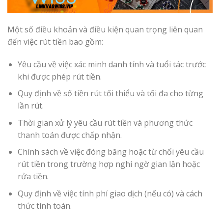
Một số điều khoản và điều kiện quan trọng liên quan
đến việc rút tiền bao gồm:
Yêu cầu về việc xác minh danh tính và tuổi tác trước
khi được phép rút tiền.
Quy định về số tiền rút tối thiểu và tối đa cho từng
lần rút.
Thời gian xử lý yêu cầu rút tiền và phương thức
thanh toán được chấp nhận.
Chính sách về việc đóng băng hoặc từ chối yêu cầu
rút tiền trong trường hợp nghi ngờ gian lận hoặc
rửa tiền.
Quy định về việc tính phí giao dịch (nếu có) và cách
thức tính toán.