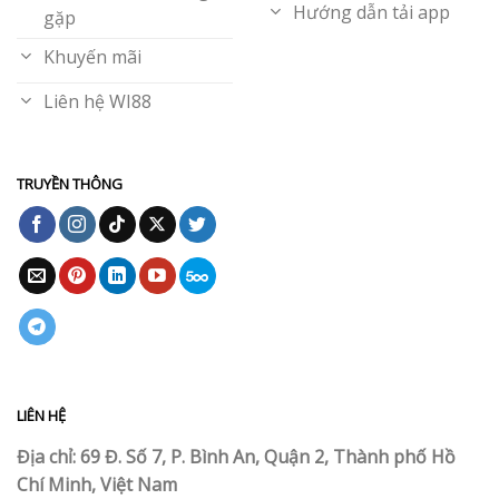
Hướng dẫn tải app
gặp
Khuyến mãi
Liên hệ WI88
TRUYỀN THÔNG
LIÊN HỆ
Địa chỉ:
69 Đ. Số 7, P. Bình An, Quận 2, Thành phố Hồ
Chí Minh, Việt Nam