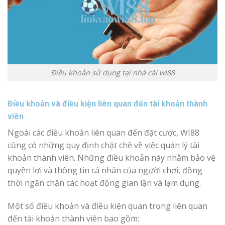
Điều khoản sử dụng tại nhà cái wi88
Điều khoản và điều kiện liên quan đến tài khoản thành
viên
Ngoài các điều khoản liên quan đến đặt cược, WI88
cũng có những quy định chặt chẽ về việc quản lý tài
khoản thành viên. Những điều khoản này nhằm bảo vệ
quyền lợi và thông tin cá nhân của người chơi, đồng
thời ngăn chặn các hoạt động gian lận và lạm dụng.
Một số điều khoản và điều kiện quan trọng liên quan
đến tài khoản thành viên bao gồm: